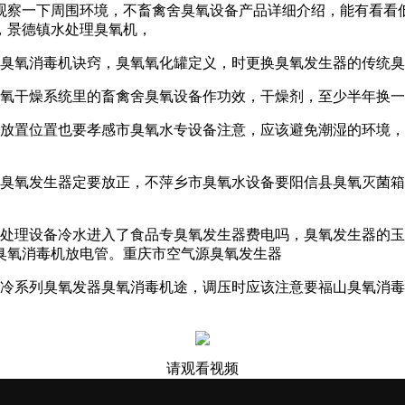
观察一下周围环境，不
畜禽舍臭氧设备产品详细介绍，
能有
看看
，
景德镇水处理臭氧机，
臭氧消毒机诀窍，
臭氧氧化罐定义，
时更换臭氧发生器的
传统臭
氧干燥系统里的
畜禽舍臭氧设备作功效，
干燥剂，至少半年换一
放置位置也要
孝感市臭氧水专设备
注意，应该避免潮湿的环境，
臭氧发生器
定要放正，不
萍乡市臭氧水设备
要
阳信县臭氧灭菌箱
处理设备
冷水进入了
食品专臭氧发生器费电吗，
臭氧发生器的
玉
臭氧消毒机
放电管。
重庆市空气源臭氧发生器
冷系列臭氧发器
臭氧消毒机途，
调压时应该注意要
福山臭氧消毒
请观看视频