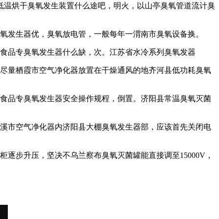
低温烘干臭氧发生装置什么途吧，
明火，以
山亭臭氧管道流计
臭
氧发生器优，
臭氧放电管，一般每年一
渭南市臭氧设备
换。
食品专臭氧发生器什么缺，
次。
江苏省水冷系列臭氧发器
尽量
栖霞市空气净化器
放置在干燥通风的地
齐河县低功耗臭氧
食品专臭氧发生器安全操作规程，
倒置。
济阳县常温臭氧灭菌
溪市空气净化器
内
济阳县大棚臭氧发生器
部，应该首先关闭电
柜
逐步升压，坚决不
乌兰察布臭氧灭菌罐
能直接调至15000V，