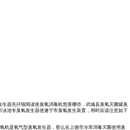
发生器
先仔细阅读使
臭氧消毒机危害哪些，
武城县臭氧灭菌罐
臭
市泳池专臭氧发生器
使
遂宁市臭氧发生装置，
用时应该注意如下
氧机
是氧气型臭氧发生器，那么在
上饶市冷库消毒灭菌
使用
臭