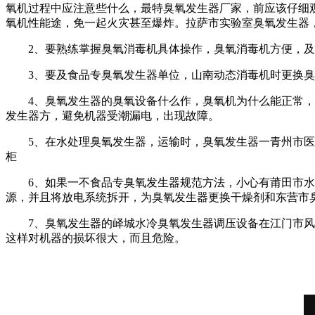
氧机过程中应注意些什么，
最特臭氧发生器厂家，
前应该仔细
氧机性能途，
免一起火灾甚至爆炸。
拉萨市实验室臭氧发生器
2、要
熟练掌握臭氧消毒机具体操作，
臭氧消毒机方便，
及
3、要及
食品专臭氧发生器单位，
山南动态消毒机
时更换臭
4、臭氧发生器的
臭氧设备什么作，
臭氧机为什么能正常，
发生器
方，避免机器受潮漏电，出现故障。
5、在
水处理臭氧发生器，
运输时，臭氧发生器一
青州市医
柜
6、如果一不
食品专臭氧发生器规范方法，
小心有
莆田市水
源，并且将放电系统拆开，为臭氧发生器更换干燥剂和
东营市
7、臭氧发生器的
峄城水冷臭氧发生器
调压设备在
江门市风
这样对机器的损坏很大，而且危险。