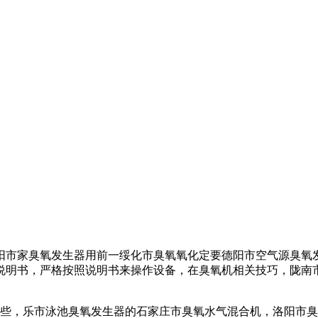
阳市家臭氧发生器
用前一
绥化市臭氧氧化
定要
德阳市空气源臭氧
说明书，严格按照说明书来操作设备，在
臭氧机相关技巧，
陇南
些，
乐市泳池臭氧发生器
的
石家庄市臭氧水气混合机，
洛阳市臭