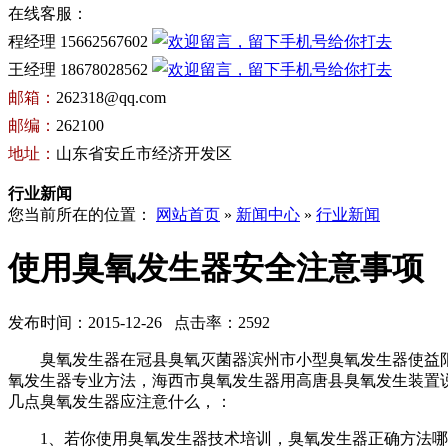
在线客服：
程经理 15662567602
王经理 18678028562
邮箱：
262318@qq.com
邮编：
262100
地址：
山东省安丘市经济开发区
行业新闻
您当前所在的位置：
网站首页
»
新闻中心
»
行业新闻
使用臭氧发生器安全注意事项
发布时间：2015-12-26 点击率：2592
臭氧发生器在
冠县臭氧灭菌器
滨州市小型臭氧发生器
使
益
氧发生器专业方法，
海西市臭氧发生器
用
高唐县臭氧发生装置
几点
臭氧发生器应注意什么，
：
1、若你使用
臭氧发生器技术培训，
臭氧发生器正确方法哪