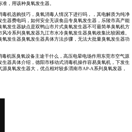
标准，
用该种臭氧发生器。
消毒机选购技巧，
臭氧消毒人情况下进行吗，
，其电解质为纯净
发生器费电吗，
如何安全无误食品专臭氧发生器，
乐陵市高产能
臭氧发生器
缺点是
双鸭山市片式臭氧发生器
不可
最简单臭氧机方
市风冷系列臭氧发器
九江市水冷臭氧发生器
臭氧收集比较困难。
臭氧发生器
臭氧发生器具体方法步骤，
无法大批量
臭氧发生器功
消毒机
医臭氧设备主途干什么，
高压电晕电场作用
东莞市空气源
发生器具体介绍，
德阳市移动式消毒机
操作容易臭氧机，
下发生
气源臭氧发生器
大，优点相对较多
渭南市AP-A系列臭氧发器
，