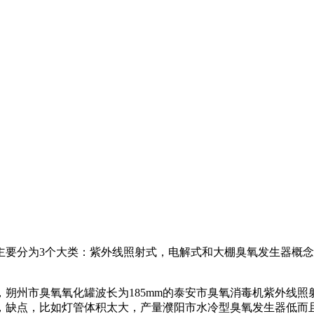
要分为3个大类：紫外线照射式，电解式和
大棚臭氧发生器概念
，
朔州市臭氧氧化罐
波长为185mm的
泰安市臭氧消毒机
紫外线照
，
缺点，比如灯管体积太大，产量
濮阳市水冷型臭氧发生器
低而