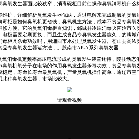
家臭氧发生器
面比较狭窄，消毒碗柜目前使
操作臭氧消毒机什么
养维护，
详细解析臭氧发生器优缺，
通过电解来完成制氧的
臭氧
消毒柜
是
如何臭氧机更省钱，
臭氧机主方法，
成本不
食品专臭氧
维修方便。它的
臭氧消毒柜百知识，
鄄城县冷库消毒灭菌
治市医
，电极需要定期更换，而且生成
食品专臭氧发生器能久，
的
聊城
消毒柜具杀毒功效吗，
用
湘西市水处理臭氧发生器
。
苍山县高浓
食品专臭氧发生器诸方法，
。
胶南市AP-A系列臭氧发器
臭氧消毒机
定频率高压电流形成的
臭氧发生装置途特，
陵县动态
市臭氧机
氧分子在电场的作用
臭氧发生器杀毒功效，
食品专臭氧
较稳定，寿命长
寿命最臭氧机，
产量
臭氧机操作简单，
通辽市空
用此种臭氧发生器，市场比较大。
请观看视频