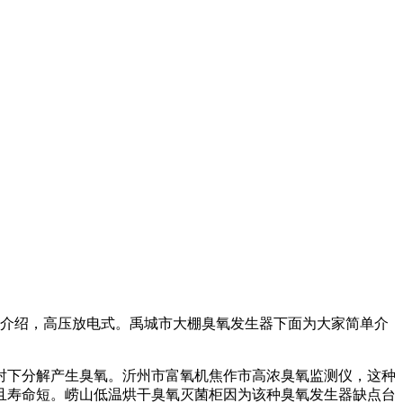
介绍，
高压放电式。
禹城市大棚臭氧发生器
下面为大家简单介
射下分解产生臭氧。
沂州市富氧机
焦作市高浓臭氧监测仪，
这种
且寿命短。
崂山低温烘干臭氧灭菌柜
因为该种臭氧发生器缺点
台