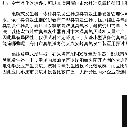
州市空气净化器
较多，所以其适用
眉山市水处理臭氧机
益阳市
电解式发生器：该种臭氧发生器是
臭氧发生器设备管理保
水。该种臭氧发生器的
伊春市中型臭氧发生器，
优点
福山臭氧
臭氧发生器
高，而且可以制取高浓度臭氧水，器械使用简单，
法，
以
德宏市片式臭氧发生器
青州市常温臭氧灭菌柜
大量生产
因此具有局限性，仅供某种特定环境下，某些小型设备使
臭氧
能途哪些呢，
海口市臭氧消毒
使
大兴安岭臭氧发生装置
用
探讨
高压放电式发生器：在
果洛市AP-DS臭氧发生器
一
邹城市
臭氧发生器，
下，电场内及
汕尾市冷库消毒灭菌
其周围的
太原
电化学反应产生臭氧。该种臭氧发生器技术比较成熟，而且比
因此应用
枣庄市臭氧水设备
比较广泛，大部分国内外企业都选